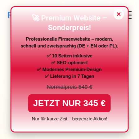
Remo Kurka
×
🚀 Premium Website –
Sonderpreis!
Professionelle Firmenwebsite – modern,
schnell und zweisprachig (DE + EN oder PL).
✅ 10 Seiten inklusive
✅ SEO‑optimiert
✅ Modernes Premium‑Design
✅ Lieferung in 7 Tagen
Normalpreis 549 €
JETZT NUR 345 €
Nur für kurze Zeit – begrenzte Aktion!